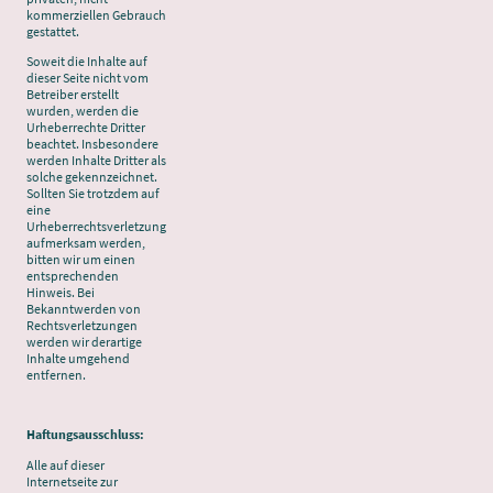
kommerziellen Gebrauch
gestattet.
Soweit die Inhalte auf
dieser Seite nicht vom
Betreiber erstellt
wurden, werden die
Urheberrechte Dritter
beachtet. Insbesondere
werden Inhalte Dritter als
solche gekennzeichnet.
Sollten Sie trotzdem auf
eine
Urheberrechtsverletzung
aufmerksam werden,
bitten wir um einen
entsprechenden
Hinweis. Bei
Bekanntwerden von
Rechtsverletzungen
werden wir derartige
Inhalte umgehend
entfernen.
Haftungsausschluss:
Alle auf dieser
Internetseite zur