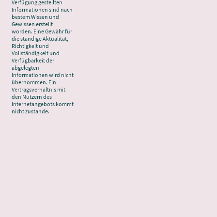
Verfügung gestellten
Informationen sind nach
bestem Wissen und
Gewissen erstellt
worden. Eine Gewähr für
die ständige Aktualität,
Richtigkeit und
Vollständigkeit und
Verfügbarkeit der
abgelegten
Informationen wird nicht
übernommen. Ein
Vertragsverhältnis mit
den Nutzern des
Internetangebots kommt
nicht zustande.