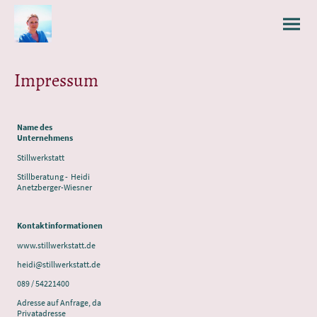
Impressum
Name des
Unternehmens
Stillwerkstatt
Stillberatung - Heidi
Anetzberger-Wiesner
Kontaktinformationen
www.stillwerkstatt.de
heidi@stillwerkstatt.de
089 / 54221400
Adresse auf Anfrage, da
Privatadresse