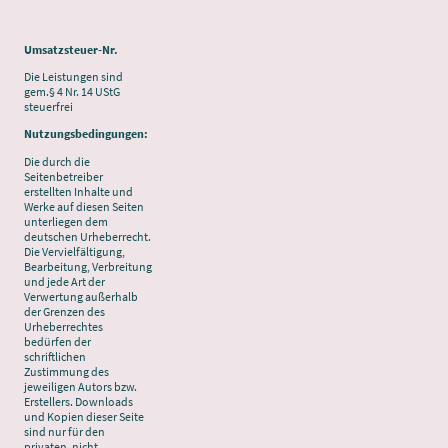
Umsatzsteuer-Nr.
Die Leistungen sind
gem.§ 4 Nr. 14 UStG
steuerfrei
Nutzungsbedingungen:
Die durch die
Seitenbetreiber
erstellten Inhalte und
Werke auf diesen Seiten
unterliegen dem
deutschen Urheberrecht.
Die Vervielfältigung,
Bearbeitung, Verbreitung
und jede Art der
Verwertung außerhalb
der Grenzen des
Urheberrechtes
bedürfen der
schriftlichen
Zustimmung des
jeweiligen Autors bzw.
Erstellers. Downloads
und Kopien dieser Seite
sind nur für den
privaten, nicht