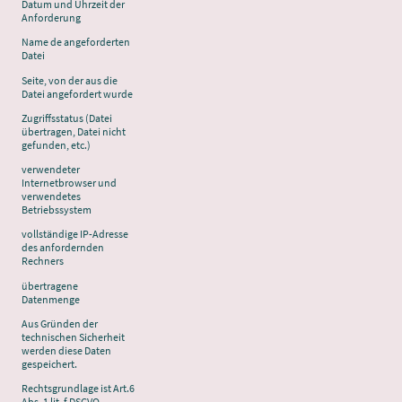
Datum und Uhrzeit der
Anforderung
Name de angeforderten
Datei
Seite, von der aus die
Datei angefordert wurde
Zugriffsstatus (Datei
übertragen, Datei nicht
gefunden, etc.)
verwendeter
Internetbrowser und
verwendetes
Betriebssystem
vollständige IP-Adresse
des anfordernden
Rechners
übertragene
Datenmenge
Aus Gründen der
technischen Sicherheit
werden diese Daten
gespeichert.
Rechtsgrundlage ist Art.6
Abs. 1 lit. f DSGVO