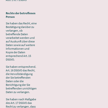
Rechte der betroffenen
Person
Sie haben das Recht, eine
Bestätigung darüber zu
verlangen, ob
betreffende Daten
verarbeitet werden und
auf Auskunft über diese
Daten sowie auf weitere
Informationen und
Kopie der Daten
entsprechend Art. 15
DSGVO.
Sie haben entsprechend.
Art. 16 DSGVO das Recht,
die Vervollständigung
der Sie betreffenden
Daten oder die
Berichtigung der Sie
betreffenden unrichtigen
Daten zu verlangen.
Sie haben nach Maßgabe
des Art. 17 DSGVO das
Recht zu verlangen, dass