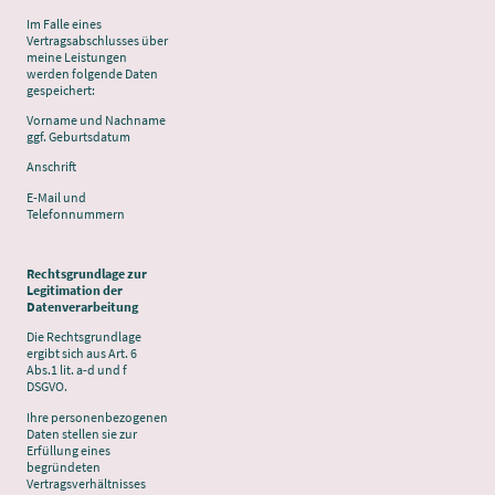
Im Falle eines
Vertragsabschlusses über
meine Leistungen
werden folgende Daten
gespeichert:
Vorname und Nachname
ggf. Geburtsdatum
Anschrift
E-Mail und
Telefonnummern
Rechtsgrundlage zur
Legitimation der
Datenverarbeitung
Die Rechtsgrundlage
ergibt sich aus Art. 6
Abs.1 lit. a-d und f
DSGVO.
Ihre personenbezogenen
Daten stellen sie zur
Erfüllung eines
begründeten
Vertragsverhältnisses