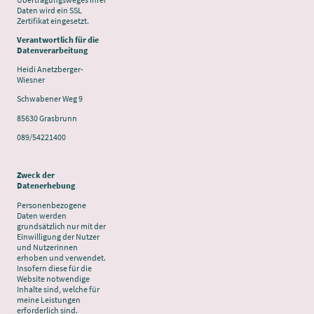
Daten wird ein SSL
Zertifikat eingesetzt.
Verantwortlich für die
Datenverarbeitung
Heidi Anetzberger-
Wiesner
Schwabener Weg 9
85630 Grasbrunn
089/54221400
Zweck der
Datenerhebung
Personenbezogene
Daten werden
grundsätzlich nur mit der
Einwilligung der Nutzer
und Nutzerinnen
erhoben und verwendet.
Insofern diese für die
Website notwendige
Inhalte sind, welche für
meine Leistungen
erforderlich sind.