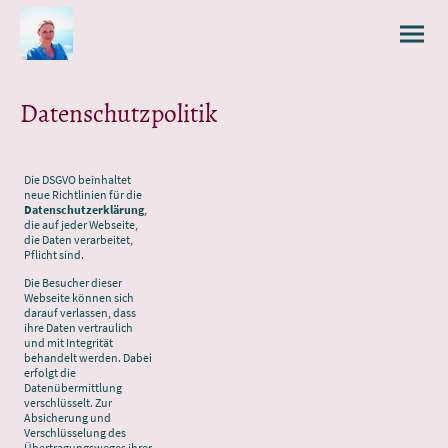
Datenschutzpolitik
Die DSGVO beinhaltet
neue Richtlinien für die
Datenschutzerklärung
,
die auf jeder Webseite,
die Daten verarbeitet,
Pflicht sind.
Die Besucher dieser
Webseite können sich
darauf verlassen, dass
ihre Daten vertraulich
und mit Integrität
behandelt werden. Dabei
erfolgt die
Datenübermittlung
verschlüsselt. Zur
Absicherung und
Verschlüsselung des
Übertragungsweges ihrer