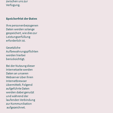
zwischen uns zur
Verfügung.
Speicherfrist der Daten
Ihre personenbezogenen
Daten werden solange
gespeichert, wie dies zur
Leistungserfüllung
erforderlich ist.
Gesetzliche
Aufbewahrungspflichten
werden hierbei
berücksichtigt.
Bei der Nutzung dieser
Internetseite werden
Daten an unseren
Webserver über ihren
Internetbrewser
übermittelt. Folgend
aufgeführte Daten
werden dabei genutzt
und während der
laufenden Verbindung
zur Kommunikation
aufgezeichnet.