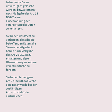
betreffende Daten
unverzüglich gelöscht
werden, bzw. alternativ
nach Maßgabe des Art. 18
DSGVO eine
Einschränkung der
Verarbeitung der Daten
zu verlangen.
Sie haben das Recht zu
verlangen, dass die Sie
betreffenden Daten, die
Sie uns bereitgestellt
haben nach Maßgabe
des Art. 20 DSGVO zu
erhalten und deren
Übermittlung an andere
Verantwortliche zu
fordern.
Sie haben ferner gem.
Art. 77 DSGVO das Recht,
eine Beschwerde bei der
zuständigen
Aufsichtsbehörde
einzureichen.