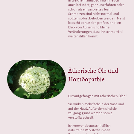
In welchem Stillabschnitt ihr euch
auch befindet, ganz unerfahren oder
schon als eingespieltes Team,
Schmerzen sind nicht normal und
sollten sofort behoben werden. Meist
braucht es nur den professionellen
Blick von Außen und kleine
Veränderungen, dass ihr schmerzfrei
weiter stillen könnt.
Ätherische Öle und
Homöopathie
Gut aufgefangen mit ätherischen Ölen!
Sie wirken mehrfach: In der Nase und
auf der Haut. Außerdem sind sie
zellgängig und werden somit
verstoffwechselt.
Ich verwende ausschließlich
naturreine Wirkstoffe in den