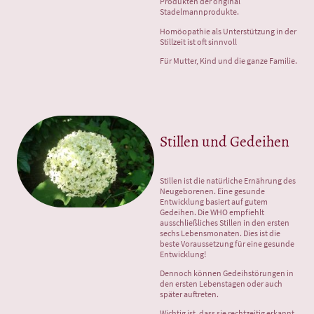
Produkten der original
Stadelmannprodukte.
Homöopathie als Unterstützung in der
Stillzeit ist oft sinnvoll
Für Mutter, Kind und die ganze Familie.
Stillen und Gedeihen
Stillen ist die natürliche Ernährung des
Neugeborenen. Eine gesunde
Entwicklung basiert auf gutem
Gedeihen. Die WHO empfiehlt
ausschließliches Stillen in den ersten
sechs Lebensmonaten. Dies ist die
beste Voraussetzung für eine gesunde
Entwicklung!
Dennoch können Gedeihstörungen in
den ersten Lebenstagen oder auch
später auftreten.
Wichtig ist, dass sie rechtzeitig erkannt