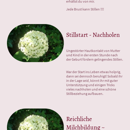
erhältst du von mir.
Jede Brust kann Stillen !!!!
Stillstart - Nachholen
Ungestörter Hautkontakt von Mutter
und Kind in der ersten Stunde nach
der Geburt fördern gelingendes Stillen.
War der Start ins Leben etwas holprig,
dann sei dennoch beruhigt! Sobald ihr
in der Lage seid, könnt ihr mit guter
Unterstützung und einigen Tricks
vieles nachholen und eine schöne
Stillbeziehung aufbauen.
Reichliche
Milchbildung ~