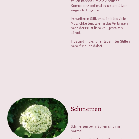
stillen kannst, um die kindliche
Kompetenz optimal zu unterstützen,
zeige ich dir gerne.
Im weiteren Stillverlauf gibt es viele
Möglichkeiten, wie ihr das Verlangen
nach der Brust liebevoll gestalten
könnt.
Tips und Tricks für entspanntes Stillen
habe für euch dabei.
Schmerzen
Schmerzen beim Stillen sind
nie
normal!