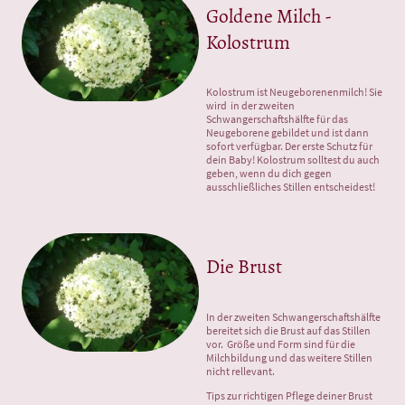
Goldene Milch -
Kolostrum
Kolostrum ist Neugeborenenmilch! Sie
wird in der zweiten
Schwangerschaftshälfte für das
Neugeborene gebildet und ist dann
sofort verfügbar. Der erste Schutz für
dein Baby! Kolostrum solltest du auch
geben, wenn du dich gegen
ausschließliches Stillen entscheidest!
Die Brust
In der zweiten Schwangerschaftshälfte
bereitet sich die Brust auf das Stillen
vor. Größe und Form sind für die
Milchbildung und das weitere Stillen
nicht rellevant.
Tips zur richtigen Pflege deiner Brust