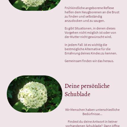
Frühkindliche angeborene Reflexe
helfen dem Neugborenen an die Brust
zu finden und selbständig
anzudocken und zu saugen.
Es gibt Situationen, in denen dieses
Vorgehen nicht möglich ist oder von
der Mutter nicht gewünscht wird.
In jedem Fall ist es wichtig die
bestmögliche Alternative für die
Ernährung deines Kindes zu kennen.
Gemeinsam finden wir das heraus.
Deine persönliche
Schublade
Wir Menschen haben unterschiedliche
Bedürfnisse...
Findest du deine Antwort in keiner
vorhandenen Schublade? Dann öffne